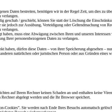
genen Daten bestreiten, benötigen wir in der Regel Zeit, um dies zu üb
 verlangen.
g geschah / geschieht, können Sie statt der Löschung die Einschränku
 sie jedoch zur Ausübung, Verteidigung oder Geltendmachung von Rech
 verlangen.
 haben, muss eine Abwägung zwischen Ihren und unseren Interessen v
tung Ihrer personenbezogenen Daten zu verlangen.
kt haben, dürfen diese Daten – von ihrer Speicherung abgesehen – nu
nderen natürlichen oder juristischen Person oder aus Gründen eines wi
ichten auf Ihrem Rechner keinen Schaden an und enthalten keine Viren.
m Rechner abgelegt werden und die Ihr Browser speichert.
on-Cookies”. Sie werden nach Ende Ihres Besuchs automatisch gelöscht