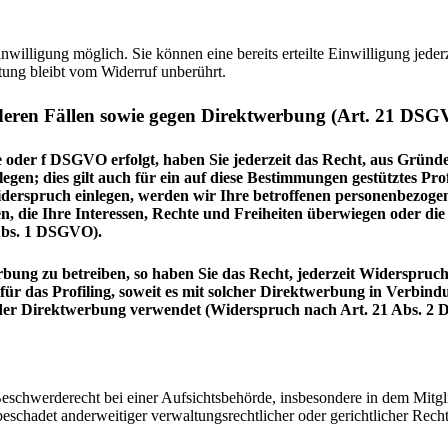
willigung möglich. Sie können eine bereits erteilte Einwilligung jeder
tung bleibt vom Widerruf unberührt.
deren Fällen sowie gegen Direktwerbung (Art. 21 DS
 oder f DSGVO erfolgt, haben Sie jederzeit das Recht, aus Gründen
n; dies gilt auch für ein auf diese Bestimmungen gestütztes Prof
erspruch einlegen, werden wir Ihre betroffenen personenbezogene
, die Ihre Interessen, Rechte und Freiheiten überwiegen oder d
Abs. 1 DSGVO).
ung zu betreiben, so haben Sie das Recht, jederzeit Widerspruch
für das Profiling, soweit es mit solcher Direktwerbung in Verbin
der Direktwerbung verwendet (Widerspruch nach Art. 21 Abs. 2
chwerderecht bei einer Aufsichtsbehörde, insbesondere in dem Mitglied
schadet anderweitiger verwaltungsrechtlicher oder gerichtlicher Recht